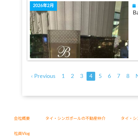
2026年2月
B
‹ Previous
1
2
3
4
5
6
7
8
会社概要
タイ・シンガポールの不動産仲介
タイ・シ
社員Vlog