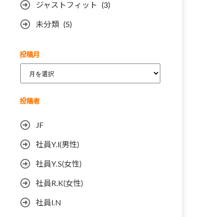
ジャストフィット
(3)
未分類
(5)
投稿月
ア
ー
カ
投稿者
イ
ブ
JF
社員Y.I(男性)
社員Y.S(女性)
社員R.K(女性)
社員I.N