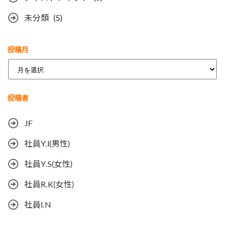
未分類
(5)
投稿月
ア
ー
カ
投稿者
イ
ブ
JF
社員Y.I(男性)
社員Y.S(女性)
社員R.K(女性)
社員I.N