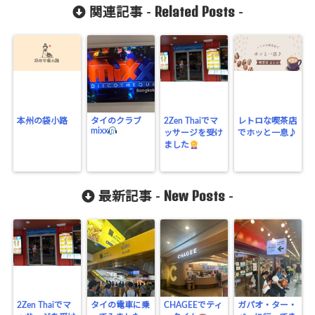
Related Posts
関連記事 -
-
本州の袋小路
タイのクラブ
2Zen Thaiでマ
レトロな喫茶店
mixx
ッサージを受け
でホッと一息♪
ました
New Posts
最新記事 -
-
2Zen Thaiでマ
タイの電車に乗
CHAGEEでティ
ガパオ・ター・